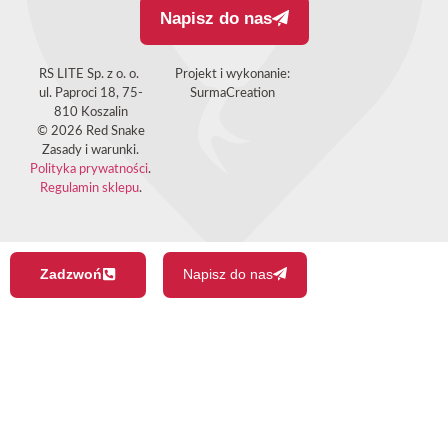
Napisz do nas
RS LITE Sp. z o. o.
Projekt i wykonanie:
ul. Paproci 18, 75-
SurmaCreation
810 Koszalin
© 2026 Red Snake
Zasady i warunki.
Polityka prywatności
.
Regulamin sklepu
.
Zadzwoń
Napisz do nas