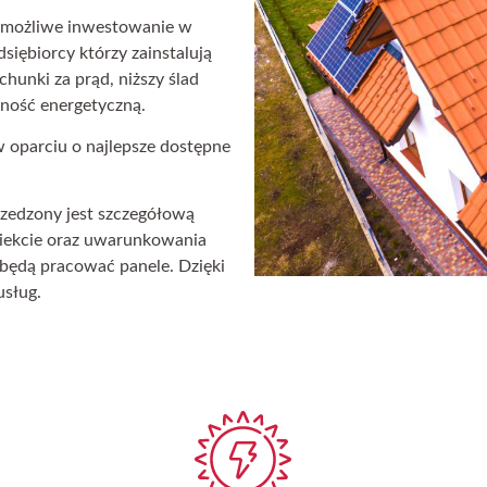
o możliwe inwestowanie w
siębiorcy którzy zainstalują
chunki za prąd, niższy ślad
żność energetyczną.
w oparciu o najlepsze dostępne
przedzony jest szczegółową
biekcie oraz uwarunkowania
 będą pracować panele. Dzięki
sług.