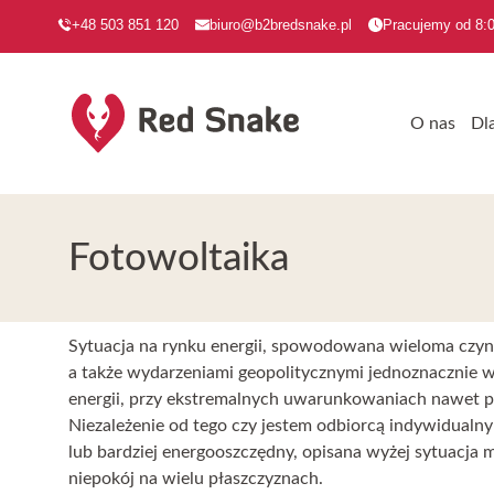
+48 503 851 120
biuro@b2bredsnake.pl
Pracujemy od 8:0
O nas
Dl
Fotowoltaika
Sytuacja na rynku energii, spowodowana wieloma czy
a także wydarzeniami geopolitycznymi jednoznacznie w
energii, przy ekstremalnych uwarunkowaniach nawet pr
Niezależenie od tego czy jestem odbiorcą indywidualn
lub bardziej energooszczędny, opisana wyżej sytuacj
niepokój na wielu płaszczyznach.