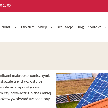
0-16:00
a domu
Dla firm
Sklep
Realizacje
Blog
Kontakt
nnikami makroekonomicznymi,
skazuje trend wzrostu cen
oblemy z jej dostępnością.
ym czy prowadzisz biznes mniej
a może wywoływać uzasadniony