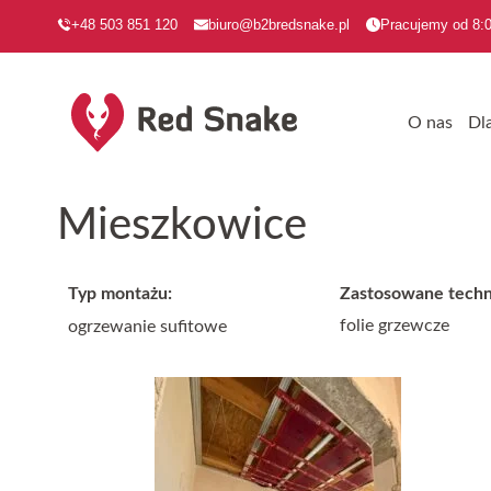
+48 503 851 120
biuro@b2bredsnake.pl
Pracujemy od 8:0
O nas
Dl
Mieszkowice
Typ montażu:
Zastosowane techn
folie grzewcze
ogrzewanie sufitowe