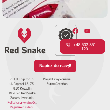
+48 503 851
120
Napisz do nas
RS LITE Sp. z o. o.
Projekt i wykonanie:
ul. Paproci 18, 75-
SurmaCreation
810 Koszalin
© 2026 Red Snake
Zasady i warunki.
Polityka prywatności
.
Regulamin sklepu
.