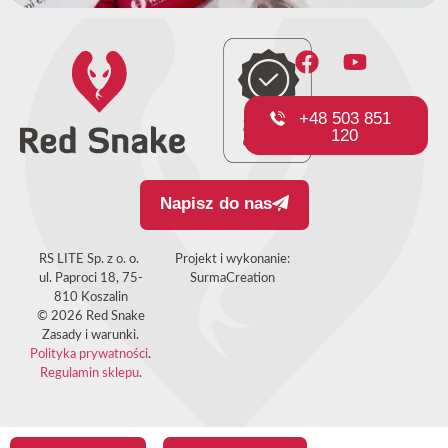
+48 503 851
120
Napisz do nas
RS LITE Sp. z o. o.
Projekt i wykonanie:
ul. Paproci 18, 75-
SurmaCreation
810 Koszalin
© 2026 Red Snake
Zasady i warunki.
Polityka prywatności
.
Regulamin sklepu
.