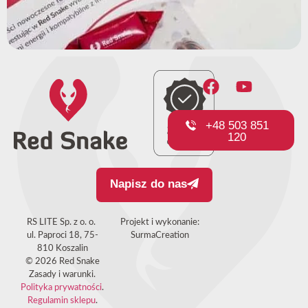
+48 503 851
120
Napisz do nas
RS LITE Sp. z o. o.
Projekt i wykonanie:
ul. Paproci 18, 75-
SurmaCreation
810 Koszalin
© 2026 Red Snake
Zasady i warunki.
Polityka prywatności
.
Regulamin sklepu
.