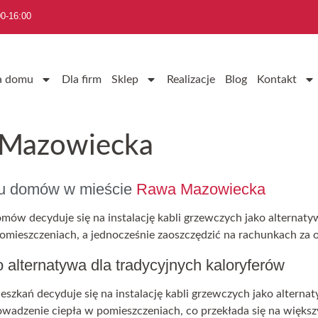
0-16:00
a domu
Dla firm
Sklep
Realizacje
Blog
Kontakt
 Mazowiecka
iu domów w mieście
Rawa Mazowiecka
ów decyduje się na instalację kabli grzewczych jako alternaty
mieszczeniach, a jednocześnie zaoszczędzić na rachunkach za 
 alternatywa dla tradycyjnych kaloryferów
szkań decyduje się na instalację kabli grzewczych jako alterna
wadzenie ciepła w pomieszczeniach, co przekłada się na więks