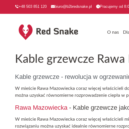
+48 503 851 120
biuro@b2bredsnake.pl
Pracujemy od 8:0
O nas
Dl
Kable grzewcze Rawa
Kable grzewcze - rewolucja w ogrzewan
W mieście Rawa Mazowiecka coraz więcej właścicieli dom
można uzyskać równomierne rozprowadzenie ciepła w po
Rawa Mazowiecka
- Kable grzewcze jako
W mieście Rawa Mazowiecka coraz więcej właścicieli mie
rozwiązaniu można uzyskać idealnie równomierne rozpro