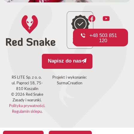
+48 503 851
120
Napisz do nas
RS LITE Sp. z o. o.
Projekt i wykonanie:
ul. Paproci 18, 75-
SurmaCreation
810 Koszalin
© 2026 Red Snake
Zasady i warunki.
Polityka prywatności
.
Regulamin sklepu
.