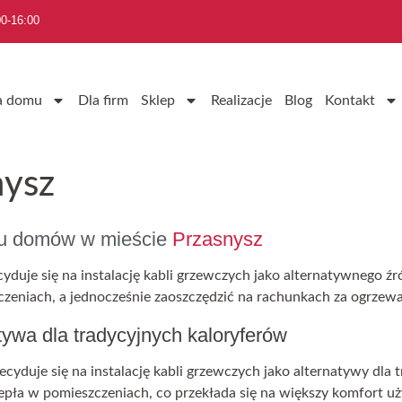
0-16:00
a domu
Dla firm
Sklep
Realizacje
Blog
Kontakt
nysz
iu domów w mieście
Przasnysz
yduje się na instalację kabli grzewczych jako alternatywnego ź
eniach, a jednocześnie zaoszczędzić na rachunkach za ogrzewa
tywa dla tradycyjnych kaloryferów
ecyduje się na instalację kabli grzewczych jako alternatywy dla
pła w pomieszczeniach, co przekłada się na większy komfort u