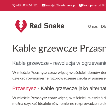
+48 503 851 120
biuro@b2bredsnake.pl
Pracujemy od 8:0
O nas
Dl
Kable grzewcze Przas
Kable grzewcze - rewolucja w ogrzewan
W mieście Przasnysz coraz więcej właścicieli domów dec
uzyskać równomierne rozprowadzenie ciepła w pomieszcz
Przasnysz
- Kable grzewcze jako alterna
W mieście Przasnysz coraz więcej właścicieli mieszkań d
można uzyskać idealnie równomierne rozprowadzenie cie