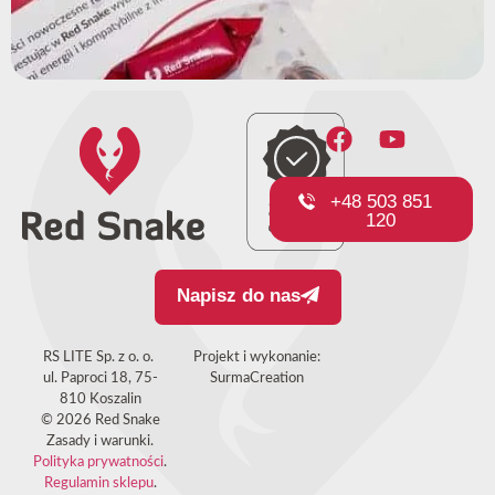
+48 503 851
120
Napisz do nas
RS LITE Sp. z o. o.
Projekt i wykonanie:
ul. Paproci 18, 75-
SurmaCreation
810 Koszalin
© 2026 Red Snake
Zasady i warunki.
Polityka prywatności
.
Regulamin sklepu
.