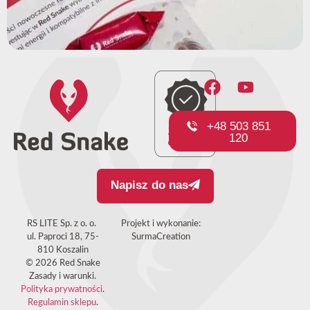
+48 503 851
120
Napisz do nas
RS LITE Sp. z o. o.
Projekt i wykonanie:
ul. Paproci 18, 75-
SurmaCreation
810 Koszalin
© 2026 Red Snake
Zasady i warunki.
Polityka prywatności
.
Regulamin sklepu
.