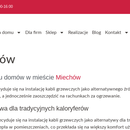
0-16:00
a domu
Dla firm
Sklep
Realizacje
Blog
Kontakt
hów
iu domów w mieście
Miechów
uje się na instalację kabli grzewczych jako alternatywnego źr
a jednocześnie zaoszczędzić na rachunkach za ogrzewanie.
ywa dla tradycyjnych kaloryferów
yduje się na instalację kabli grzewczych jako alternatywy dla 
pła w pomieszczeniach, co przekłada się na większy komfort u