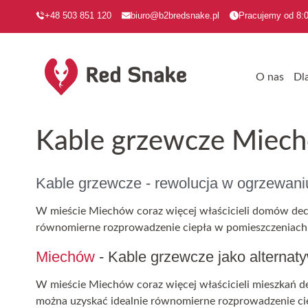
+48 503 851 120
biuro@b2bredsnake.pl
Pracujemy od 8:0
O nas
Dl
Kable grzewcze Miec
Kable grzewcze - rewolucja w ogrzewan
W mieście Miechów coraz więcej właścicieli domów decyd
równomierne rozprowadzenie ciepła w pomieszczeniach, 
Miechów
- Kable grzewcze jako alternat
W mieście Miechów coraz więcej właścicieli mieszkań dec
można uzyskać idealnie równomierne rozprowadzenie cie