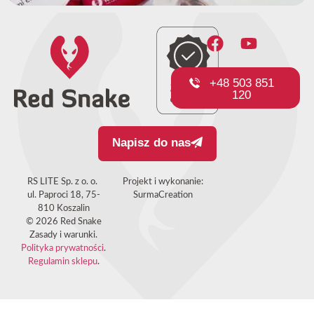
+48 503 851
120
Napisz do nas
RS LITE Sp. z o. o.
Projekt i wykonanie:
ul. Paproci 18, 75-
SurmaCreation
810 Koszalin
© 2026 Red Snake
Zasady i warunki.
Polityka prywatności
.
Regulamin sklepu
.