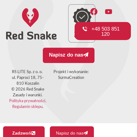
+48 503 851
120
Napisz do nas
RS LITE Sp. z o. o.
Projekt i wykonanie:
ul. Paproci 18, 75-
SurmaCreation
810 Koszalin
© 2026 Red Snake
Zasady i warunki.
Polityka prywatności
.
Regulamin sklepu
.
Zadzwoń
Napisz do nas