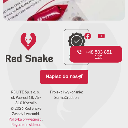
+48 503 851
120
Napisz do nas
RS LITE Sp. z o. o.
Projekt i wykonanie:
ul. Paproci 18, 75-
SurmaCreation
810 Koszalin
© 2026 Red Snake
Zasady i warunki.
Polityka prywatności
.
Regulamin sklepu
.