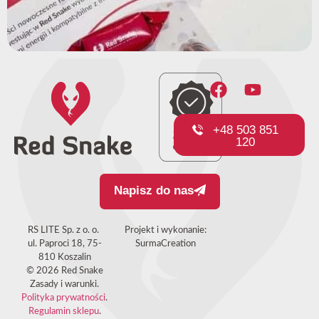
+48 503 851
120
Napisz do nas
RS LITE Sp. z o. o.
Projekt i wykonanie:
ul. Paproci 18, 75-
SurmaCreation
810 Koszalin
© 2026 Red Snake
Zasady i warunki.
Polityka prywatności
.
Regulamin sklepu
.