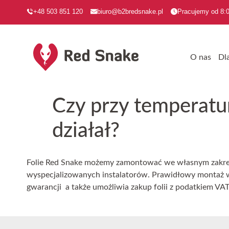
+48 503 851 120
biuro@b2bredsnake.pl
Pracujemy od 8:0
O nas
Dl
Czy przy temperatu
działał?
Folie Red Snake możemy zamontować we własnym zakres
wyspecjalizowanych instalatorów. Prawidłowy montaż w
gwarancji a także umożliwia zakup folii z podatkiem VA