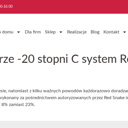
0-16:00
a domu
Dla firm
Sklep
Realizacje
Blog
Kontakt
rze -20 stopni C system 
ie, natomiast z kilku ważnych powodów każdorazowo doradzam
ykonany za pośrednictwem autoryzowanych przez Red Snake ins
T 8% zamiast 23%.