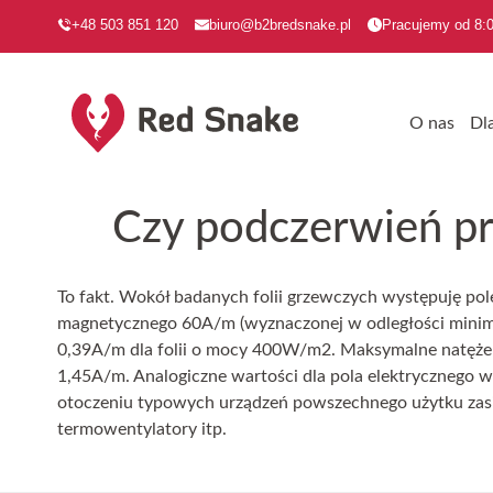
+48 503 851 120
biuro@b2bredsnake.pl
Pracujemy od 8:0
O nas
Dl
Czy podczerwień pr
To fakt. Wokół badanych folii grzewczych występuję pole
magnetycznego 60A/m (wyznaczonej w odległości minimu
0,39A/m dla folii o mocy 400W/m2. Maksymalne natężeni
1,45A/m. Analogiczne wartości dla pola elektrycznego 
otoczeniu typowych urządzeń powszechnego użytku zasilan
termowentylatory itp.