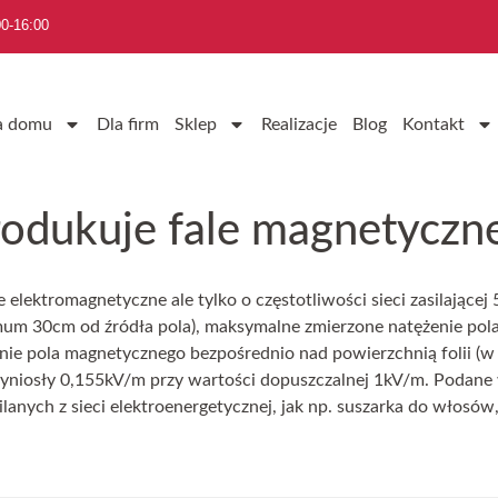
0-16:00
a domu
Dla firm
Sklep
Realizacje
Blog
Kontakt
odukuje fale magnetyczn
 elektromagnetyczne ale tylko o częstotliwości sieci zasilające
m 30cm od źródła pola), maksymalne zmierzone natężenie pola
e pola magnetycznego bezpośrednio nad powierzchnią folii (w
wyniosły 0,155kV/m przy wartości dopuszczalnej 1kV/m. Podane
ych z sieci elektroenergetycznej, jak np. suszarka do włosów, cz