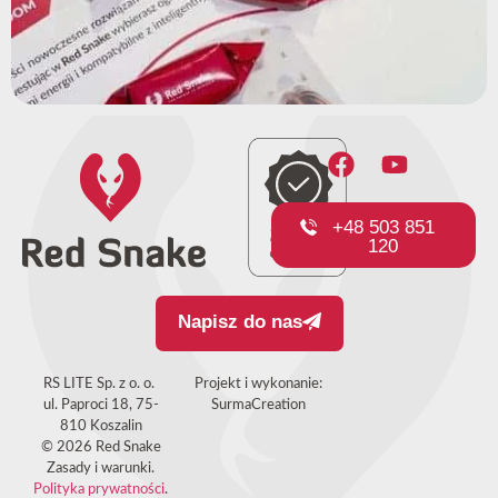
+48 503 851
120
Napisz do nas
RS LITE Sp. z o. o.
Projekt i wykonanie:
ul. Paproci 18, 75-
SurmaCreation
810 Koszalin
© 2026 Red Snake
Zasady i warunki.
Polityka prywatności
.